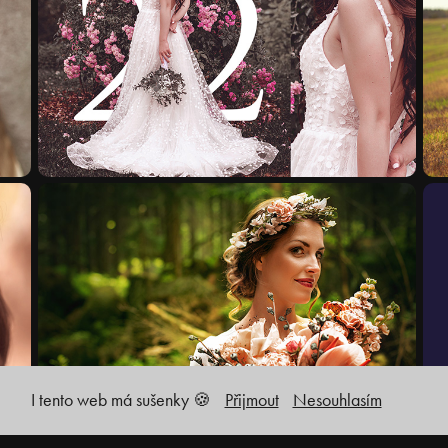
Svatby 2022
Svatební fotografie
I tento web má sušenky 🍪
Přijmout
Nesouhlasím